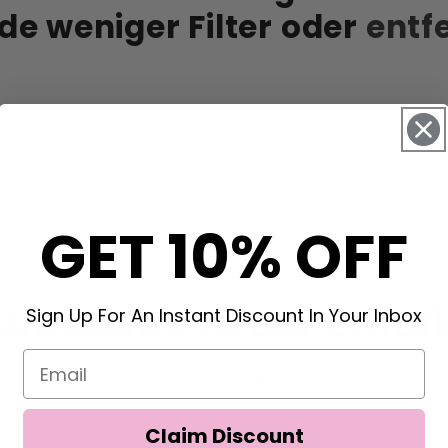
o
e weniger Filter oder
entfe
r
i
e
:
GET 10% OFF
Subscribe to our email
Sign Up For An Instant Discount In Your Inbox
n our email list for exclusive offers and the latest n
Claim Discount
E-Mail