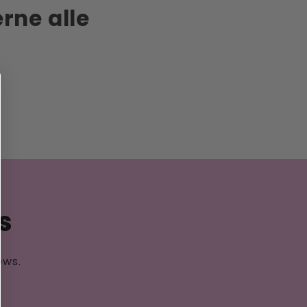
rne alle
s
ews.