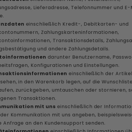
ngsadresse, Lieferadresse, Telefonnummer und E-
e.
anzdaten
einschließlich Kredit-, Debitkarten- und
kontonummern, Zahlungskarteninformationen,
kontoinformationen, Transaktionsdetails, Zahlungsa
gsbestätigung und andere Zahlungsdetails.
toinformationen
darunter Benutzername, Passwor
heitsfragen, Konfigurationen und Einstellungen.
nsaktionsinformationen
einschließlich der Artikel
nsehen, in den Warenkorb legen, auf die Wunschlist
aufen, zurückgeben, umtauschen oder stornieren, s
genen Transaktionen.
munikation mit uns
einschließlich der Informatio
i der Kommunikation mit uns angeben, beispielswei
ne Anfrage an den Kundensupport senden.
äteinformationen
einschließlich Informationen üb