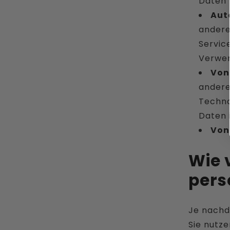
Daten 
Aut
andere
Servic
Verwen
Von
andere
Techno
Daten 
Von
Wie 
pers
Je nachd
Sie nutz