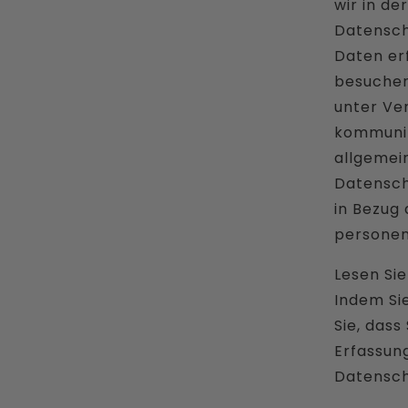
wir in de
Datensch
Daten er
besuchen
unter Ve
kommuniz
allgemei
Datensch
in Bezug 
persone
Lesen Sie
Indem Sie
Sie, das
Erfassun
Datensch