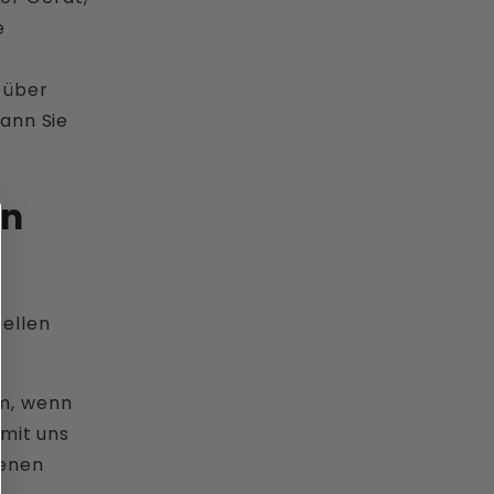
e
 über
wann Sie
en
ellen
m, wenn
 mit uns
genen