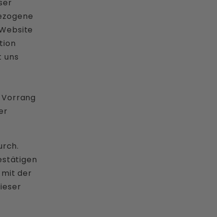
eser
bezogene
 Website
tion
t uns
g Vorrang
er
urch.
estätigen
 mit der
ieser