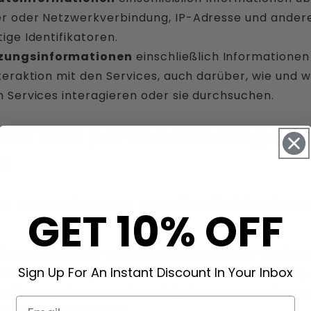
r oder Netzwerkverbindung, IP-Adresse und ander
ige Identifikatoren.
zungsinformationen
einschließlich Informationen
nteraktion mit den Services, auch darüber, wie und 
n Services interagieren oder sie durchsuchen.
len von personenbezogen
n
en personenbezogene Daten über die folgenden Qu
GET 10% OFF
ekt von Ihnen
Wir erfassen die Daten unter andere
Sign Up For An Instant Discount In Your Inbox
 Konto erstellen, die Services aufrufen oder nutzen,
izieren oder uns anderweitig Ihre personenbezo