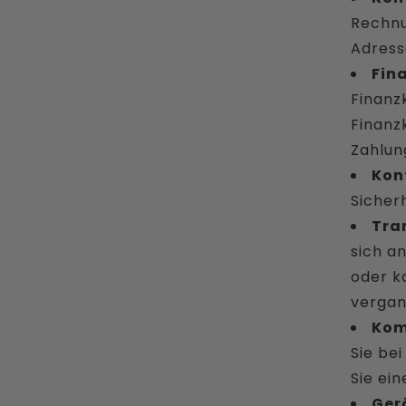
Rechnu
Adress
Fin
Finanz
Finanz
Zahlun
Kon
Sicher
Tra
sich a
oder k
vergan
Kom
Sie be
Sie ei
Ger