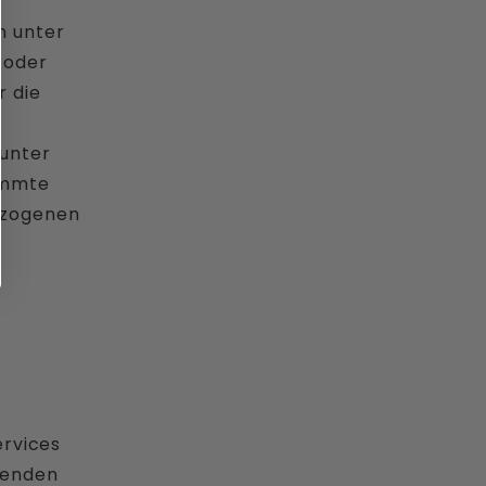
n unter
 oder
r die
 unter
immte
ezogenen
ervices
genden