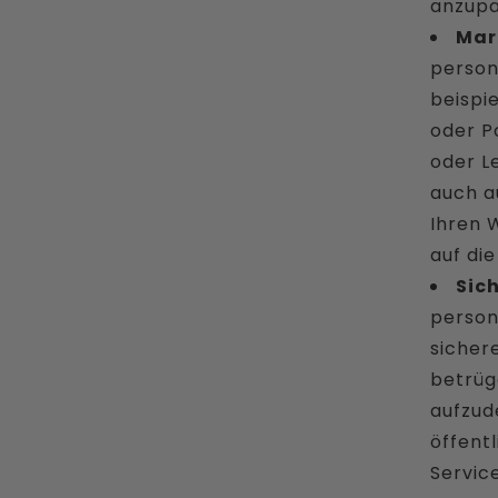
anzupa
Mar
person
beispi
oder P
oder L
auch au
Ihren 
auf die
Sic
person
sicher
betrüge
aufzud
öffentl
Servic