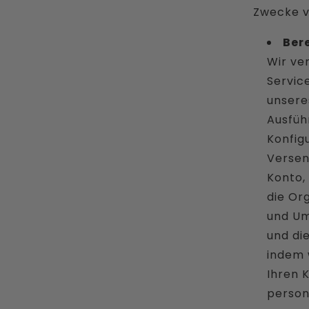
Zwecke 
Ber
Wir ve
Servic
unsere
Ausfüh
Konfigu
Versen
Konto, 
die Or
und Um
und die
indem 
Ihren 
person