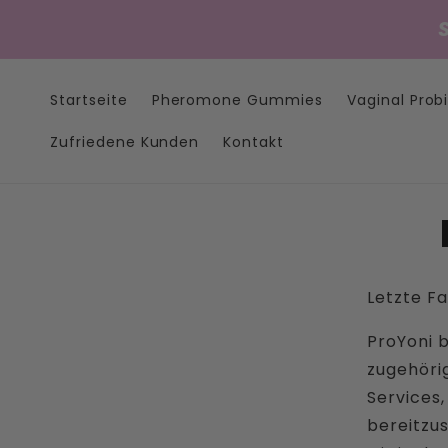
Direkt
zum
Inhalt
Startseite
Pheromone Gummies
Vaginal Prob
Zufriedene Kunden
Kontakt
Letzte Fa
ProYoni b
zugehörig
Services,
bereitzus