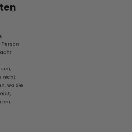
ten
,
e Person
racht
rden,
n nicht
en, wo Sie
eibt,
aten