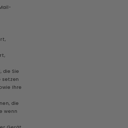
Mail-
rt,
t,
, die Sie
e setzen
owie Ihre
nen, die
se wenn
er Gerät,