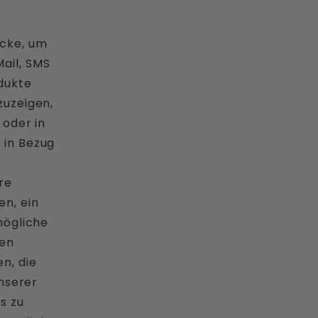
cke, um
ail, SMS
dukte
zuzeigen,
 oder in
 in Bezug
re
n, ein
mögliche
ten
n, die
unserer
s zu