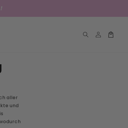
!
Einloggen
Warenkorb
g
ch aller
ukte und
is
, wodurch