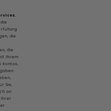
rvices.
die
rfüllung
gen, die
en, die
it Ihrem
s Kontos,
kgaben
eben,
r Sie,
ich an
 Ihrer
ser