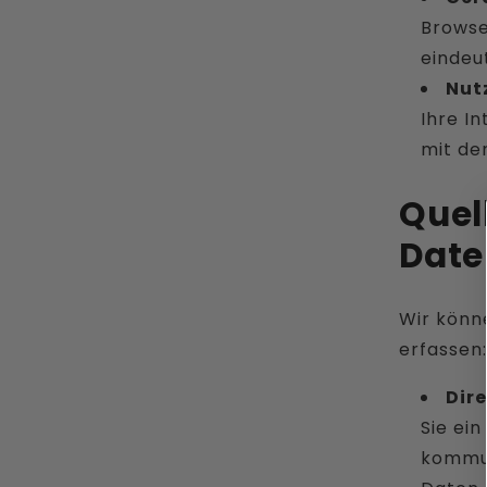
Browse
eindeut
Nut
Ihre I
mit de
Quel
Date
Wir könn
erfassen:
Dir
Sie ein
kommun