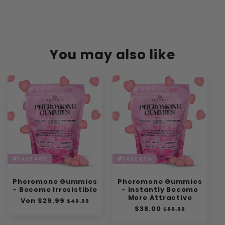
You may also like
SAVE 40%
SAVE 57%
Pheromone Gummies
Pheromone Gummies
- Become Irresistible
- Instantly Become
More Attractive
Normaler
Von
$29.99
Verkaufspreis
$49.99
Normaler
$38.00
Verkaufspreis
Preis
$89.99
Preis