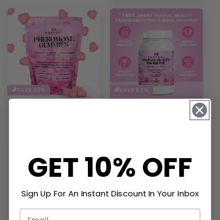
SAVE 23%
SAVE 57%
ProYoni Pheromone
ProYoni Vaginal
Gummies
Probiotic
Normaler
$38.00
Verkaufspreis
Normaler
Von
$29.99
Verkaufspreis
$49.99
$69.99
Preis
Preis
GET 10% OFF
Alle anzeigen
Sign Up For An Instant Discount In Your Inbox