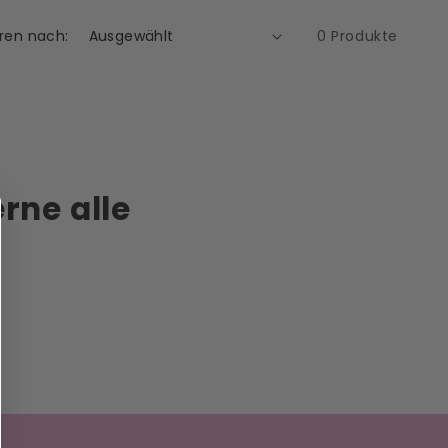
eren nach:
0 Produkte
rne alle