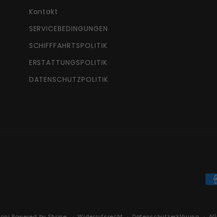
Kontakt
SERVICEBEDINGUNGEN
SCHIFFFAHRTSPOLITIK
ERSTATTUNGSPOLITIK
DATENSCHUTZPOLITIK
Za
Yoni
Powered by
Shrine
Widerrufsrecht
Datenschutzerklärung
AG