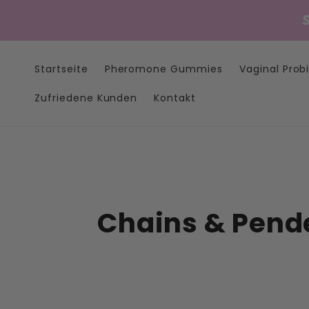
Direkt
zum
Inhalt
Startseite
Pheromone Gummies
Vaginal Prob
Zufriedene Kunden
Kontakt
K
Chains & Pend
a
t