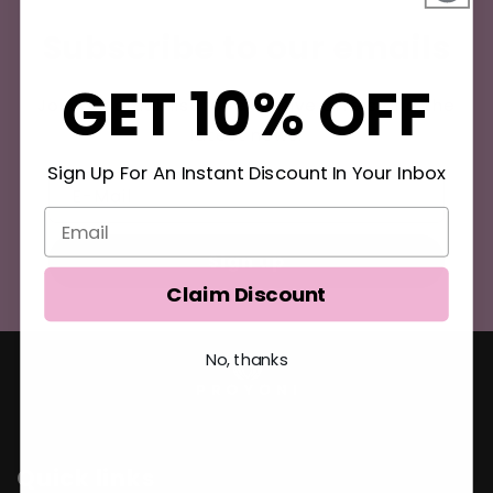
Subscribe to our emails
GET 10% OFF
Join our email list for exclusive offers and the
latest news.
Sign Up For An Instant Discount In Your Inbox
E-Mail
Sign up
Claim Discount
No, thanks
Quick links